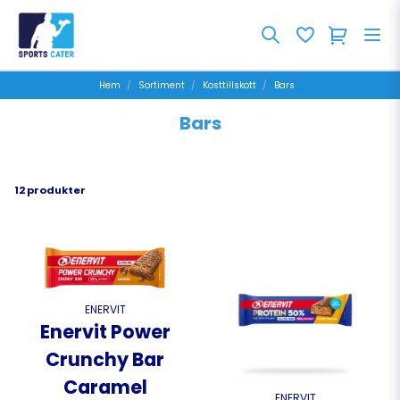
Hem
Sortiment
Kosttillskott
Bars
Bars
12 produkter
ENERVIT
Enervit Power
Crunchy Bar
Caramel
ENERVIT