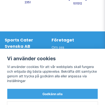
2351
1011312
Sports Cater
Företaget
Svenska AB
Om oss
Hantverkarvägen 9A
Leveransdagar
145 63 Norsborg
Vår vision
Vi använder cookies
Org.nr: 559024-7762
Logga in
Mail:
info@sportscater.se
Vi använder cookies för att vår webbplats skall fungera
Registrera konto
och erbjuda dig bästa upplevelse. Bekräfta ditt samtycke
Glömt lösenord?
genom att trycka på godkänn alla eller anpassa via
Support
Sociala medier
inställningar
Allmänna villkor
Facebook
Hur du handlar hos oss
Godkänn alla
Twitter
Kontakta oss
Bli kund / Logga in