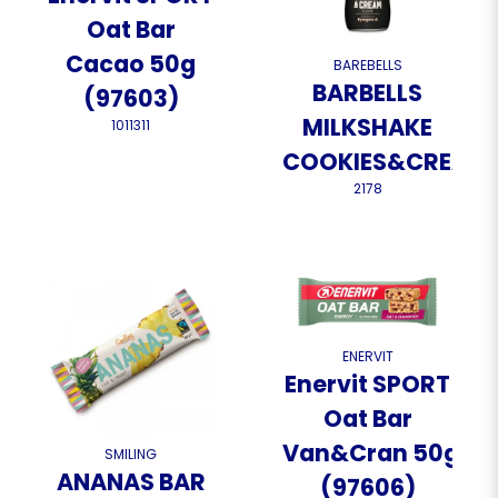
Oat Bar
Cacao 50g
BAREBELLS
BARBELLS
(97603)
MILKSHAKE
1011311
COOKIES&CREAM
2178
ENERVIT
Enervit SPORT
Oat Bar
Van&Cran 50g
SMILING
ANANAS BAR
(97606)