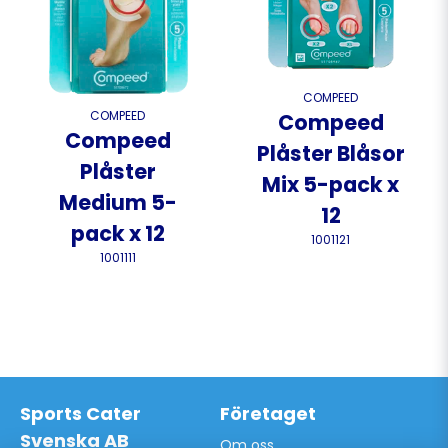
COMPEED
COMPEED
Compeed
Compeed
Plåster Blåsor
Plåster
Mix 5-pack x
Medium 5-
12
pack x 12
1001121
1001111
Sports Cater
Företaget
Svenska AB
Om oss