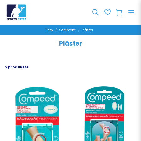
Hem
Sortiment
Plåster
Plåster
2 produkter