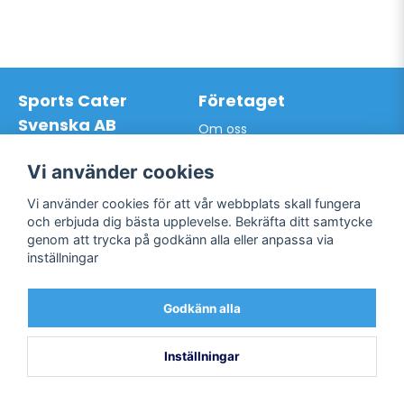
Sports Cater
Företaget
Svenska AB
Om oss
Hantverkarvägen 9A
Leveransdagar
145 63 Norsborg
Vår vision
Vi använder cookies
Org.nr: 559024-7762
Logga in
Mail:
info@sportscater.se
Vi använder cookies för att vår webbplats skall fungera
Registrera konto
och erbjuda dig bästa upplevelse. Bekräfta ditt samtycke
Glömt lösenord?
genom att trycka på godkänn alla eller anpassa via
Support
Sociala medier
inställningar
Allmänna villkor
Facebook
Hur du handlar hos oss
Godkänn alla
Twitter
Kontakta oss
Bli kund / Logga in
Inställningar
Powered by Nyehandel AB