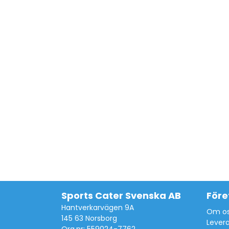
Sports Cater Svenska AB
Före
Hantverkarvägen 9A
Om o
145 63 Norsborg
Lever