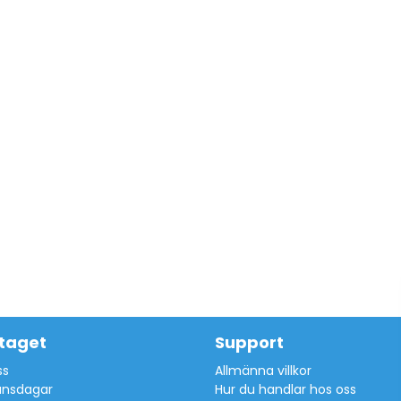
taget
Support
ss
Allmänna villkor
ansdagar
Hur du handlar hos oss