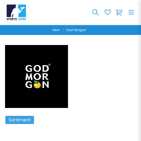
Hem
God Morgon
Sortiment