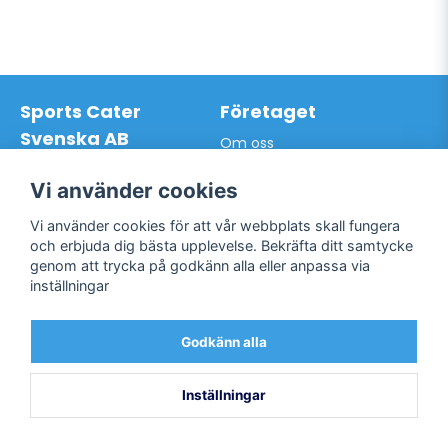
Sports Cater
Företaget
Svenska AB
Om oss
Hantverkarvägen 9A
Leveransdagar
145 63 Norsborg
Vår vision
Vi använder cookies
Org.nr: 559024-7762
Logga in
Mail:
info@sportscater.se
Vi använder cookies för att vår webbplats skall fungera
Registrera konto
och erbjuda dig bästa upplevelse. Bekräfta ditt samtycke
Glömt lösenord?
genom att trycka på godkänn alla eller anpassa via
Support
Sociala medier
inställningar
Allmänna villkor
Facebook
Hur du handlar hos oss
Godkänn alla
Twitter
Kontakta oss
Bli kund / Logga in
Inställningar
Powered by Nyehandel AB