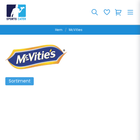
Hem
McVities
Sortiment