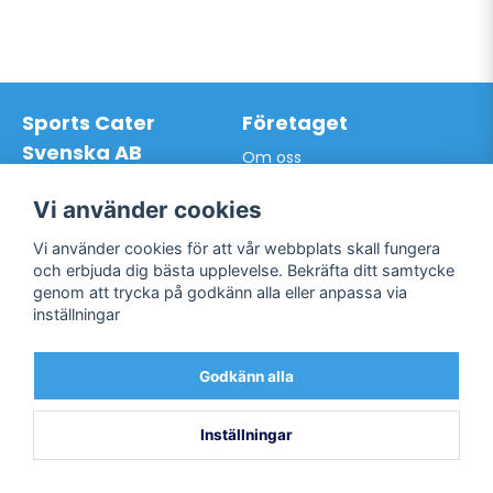
Sports Cater
Företaget
Svenska AB
Om oss
Hantverkarvägen 9A
Leveransdagar
145 63 Norsborg
Vår vision
Vi använder cookies
Org.nr: 559024-7762
Logga in
Mail:
info@sportscater.se
Vi använder cookies för att vår webbplats skall fungera
Registrera konto
och erbjuda dig bästa upplevelse. Bekräfta ditt samtycke
Glömt lösenord?
genom att trycka på godkänn alla eller anpassa via
Support
Sociala medier
inställningar
Allmänna villkor
Facebook
Hur du handlar hos oss
Godkänn alla
Twitter
Kontakta oss
Bli kund / Logga in
Inställningar
Powered by Nyehandel AB