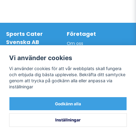
Sports Cater
Företaget
Svenska AB
Om oss
Hantverkarvägen 9A
Leveransdagar
145 63 Norsborg
Vår vision
Vi använder cookies
Org.nr: 559024-7762
Logga in
Mail:
info@sportscater.se
Vi använder cookies för att vår webbplats skall fungera
Registrera konto
och erbjuda dig bästa upplevelse. Bekräfta ditt samtycke
Glömt lösenord?
genom att trycka på godkänn alla eller anpassa via
Support
Sociala medier
inställningar
Allmänna villkor
Facebook
Hur du handlar hos oss
Godkänn alla
Twitter
Kontakta oss
Bli kund / Logga in
Inställningar
Powered by Nyehandel AB