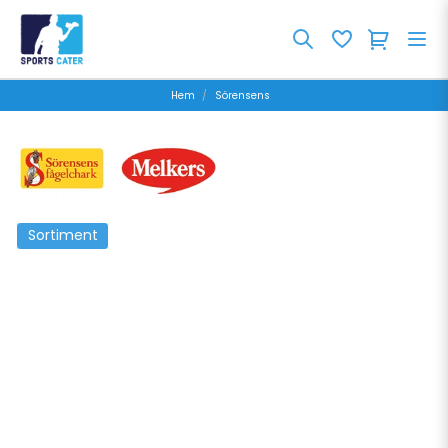
Hem
Sörensens
Sortiment