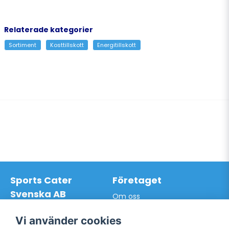
Relaterade kategorier
Sortiment
Kosttillskott
Energitillskott
Sports Cater
Företaget
Svenska AB
Om oss
Hantverkarvägen 9A
Leveransdagar
145 63 Norsborg
Vår vision
Vi använder cookies
Org.nr: 559024-7762
Logga in