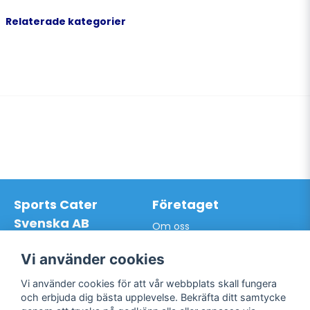
Relaterade kategorier
Sports Cater
Företaget
Svenska AB
Om oss
Hantverkarvägen 9A
Leveransdagar
145 63 Norsborg
Vår vision
Vi använder cookies
Org.nr: 559024-7762
Logga in
Mail:
info@sportscater.se
Vi använder cookies för att vår webbplats skall fungera
Registrera konto
och erbjuda dig bästa upplevelse. Bekräfta ditt samtycke
Glömt lösenord?