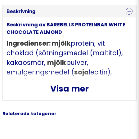
Beskrivning
Beskrivning av BAREBELLS PROTEINBAR WHITE
CHOCOLATE ALMOND
Ingredienser: mjölk
protein, vit
choklad (sötningsmedel (maltitol),
kakaosmör,
mjölk
pulver,
emulgeringsmedel (
soja
lecitin),
arom), fuktighetsbevarande medel
Visa mer
(glycerol), isomalto-oligosackarider,
kollagenpeptider, vatten,
mandel
,
palmfett, sojakrisp (
soja
protein,
Relaterade kategorier
kakao, tapiokastärkelse), kakao,
mjölkchoklad (sötningmedel