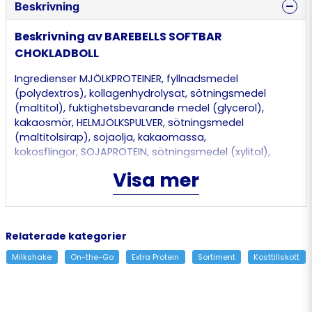
Beskrivning
Beskrivning av BAREBELLS SOFTBAR
CHOKLADBOLL
Ingredienser MJÖLKPROTEINER, fyllnadsmedel
(polydextros), kollagenhydrolysat, sötningsmedel
(maltitol), fuktighetsbevarande medel (glycerol),
kakaosmör, HELMJÖLKSPULVER, sötningsmedel
(maltitolsirap), sojaolja, kakaomassa,
kokosflingor, SOJAPROTEIN, sötningsmedel (xylitol),
fettreducerad kakao, aromer, emulgeringsmedel
Visa mer
(SOJALECITIN, salt, sötningsmedel (sukralos). Kan
innehålla spår av SPANNMÅL SOM INNEHÅLLER GLUTEN,
JORDNÖTTER, NÖTTER och SESAMFRÖ. Proteinbar med
mjölkchokladöverdrag (30%), kokosflingor (1,8%) och
Relaterade kategorier
smak av chokladboll. Innehåller sötningsmedel.
Innehåller naturligt förekommande socker. Förvaring:
Milkshake
On-the-Go
Extra Protein
Sortiment
Kosttillskott
Förvaras torrt i rumstemperatur. Överdriven konsumtion
kan ha laxerande effekt.