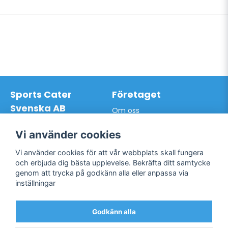
Sports Cater
Företaget
Svenska AB
Om oss
Hantverkarvägen 9A
Leveransdagar
145 63 Norsborg
Vår vision
Vi använder cookies
Org.nr: 559024-7762
Logga in
Mail:
info@sportscater.se
Vi använder cookies för att vår webbplats skall fungera
Registrera konto
och erbjuda dig bästa upplevelse. Bekräfta ditt samtycke
Glömt lösenord?
genom att trycka på godkänn alla eller anpassa via
Support
Sociala medier
inställningar
Allmänna villkor
Facebook
Hur du handlar hos oss
Godkänn alla
Twitter
Kontakta oss