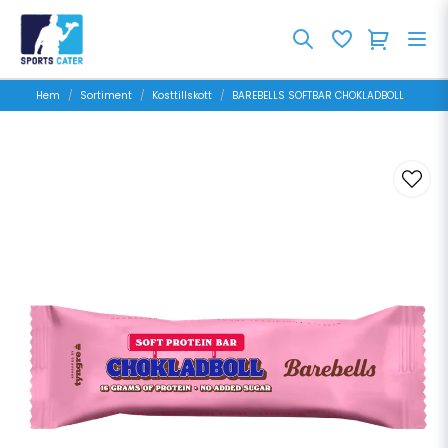
Hem
Sortiment
Kosttillskott
BAREBELLS SOFTBAR CHOKLADBOLL