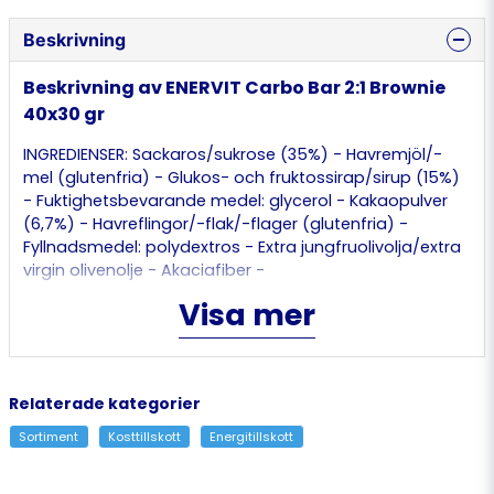
Beskrivning
Beskrivning av ENERVIT Carbo Bar 2:1 Brownie
40x30 gr
INGREDIENSER: Sackaros/sukrose (35%) - Havremjöl/-
mel (glutenfria) - Glukos- och fruktossirap/sirup (15%)
- Fuktighetsbevarande medel: glycerol - Kakaopulver
(6,7%) - Havreflingor/-flak/-flager (glutenfria) -
Fyllnadsmedel: polydextros - Extra jungfruolivolja/extra
virgin olivenolje - Akaciafiber -
Majsstärkelse/maisstivelse - Fruktossirap/fruktosesirup
Visa mer
- Naturliga smakämnen/smaksstoffer -
Tiaminhydroklorid. Kan innehalla spar/spor av
mjölk/melk/mælk, nötter/nøtter/nødder,
jordnötter/peanøtter/jordnødder,
Relaterade kategorier
sojabönor/soyabønner/soja, sesamfrön/sesamfrø.
Sortiment
Kosttillskott
Energitillskott