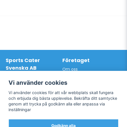
Sports Cater
Företaget
Svenska AB
Om oss
Hantverkarvägen 9A
Leveransdagar
145 63 Norsborg
Vår vision
Vi använder cookies
Org.nr: 559024-7762
Logga in
Mail:
info@sportscater.se
Vi använder cookies för att vår webbplats skall fungera
Registrera konto
och erbjuda dig bästa upplevelse. Bekräfta ditt samtycke
Glömt lösenord?
genom att trycka på godkänn alla eller anpassa via
Support
Sociala medier
inställningar
Allmänna villkor
Facebook
Hur du handlar hos oss
Godkänn alla
Twitter