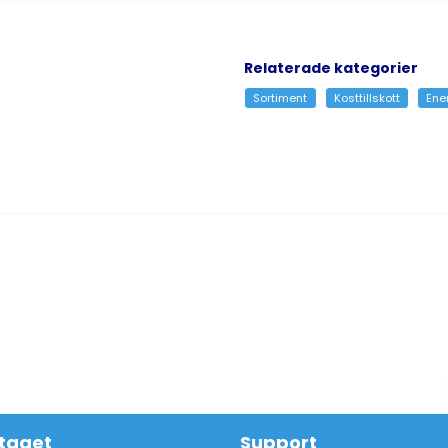
Relaterade kategorier
Sortiment
Kosttillskott
Ener
taget
Support