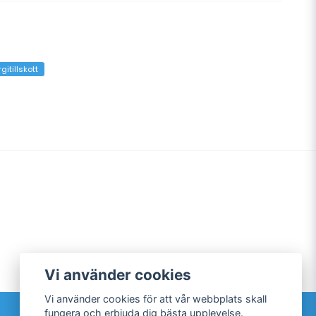
gitillskott
Vi använder cookies
Vi använder cookies för att vår webbplats skall
Sociala medier
fungera och erbjuda dig bästa upplevelse.