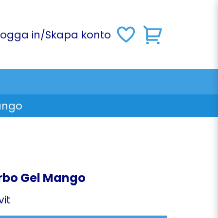
Logga in
/
Skapa konto
ango
rbo Gel Mango
vit