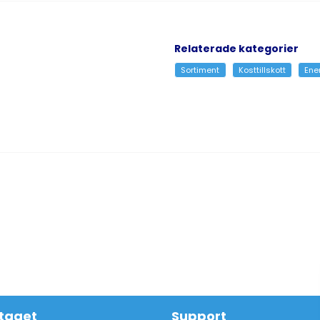
Relaterade kategorier
Sortiment
Kosttillskott
Ener
taget
Support