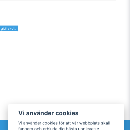
gitillskott
Vi använder cookies
Vi använder cookies för att vår webbplats skall
Sociala medier
fungera och erbjuda dig bästa upplevelse.