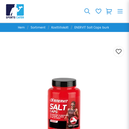
Hem
Sortiment
Kosttillskott
ENERVIT Salt Caps burk