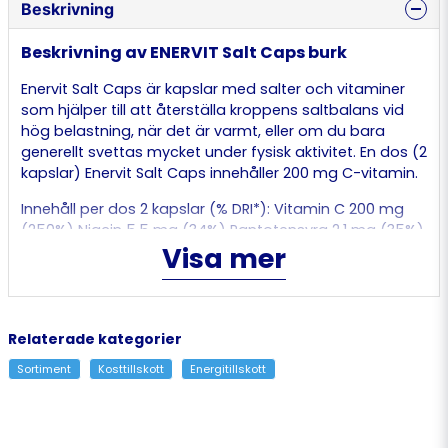
Beskrivning
Beskrivning av ENERVIT Salt Caps burk
Enervit Salt Caps är kapslar med salter och vitaminer
som hjälper till att återställa kroppens saltbalans vid
hög belastning, när det är varmt, eller om du bara
generellt svettas mycket under fysisk aktivitet. En dos (2
kapslar) Enervit Salt Caps innehåller 200 mg C-vitamin.
Innehåll per dos 2 kapslar (% DRI*): Vitamin C 200 mg
(250%) Niacin 5,5 mg (34%) Pantotensyra 2,1 mg (35%)
Visa mer
Tiamin 0,5 mg (45%) Riboflavin 0,5 mg (36%) Vitamin D
3,5 µg (70%) *DRI = Dagligt referensintag Ingredienser:
Sodium chloride (45,5%) – L-ascorbic acid (20,4%) –
Glazing agent: hydroxy-propyl methylcellulose –
Thickener: hydroxy-propyl-cellulose – Sodium
Relaterade kategorier
Phosphate (5,4%) – Acidity regulator: sodium citrate
Sortiment
Kosttillskott
Energitillskott
(4,6%) – Anti-caking agents: magnesium stearate –
nicotinamide – calcium D-pantothenate –
cholecalciferol – Thiamine Hydrochloride – riboflavin.
Kan innehålla spår av mjölk, ägg, soja.