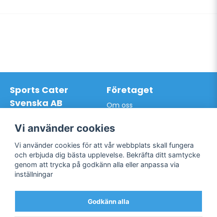
Sports Cater
Företaget
Svenska AB
Om oss
Hantverkarvägen 9A
Leveransdagar
145 63 Norsborg
Vår vision
Vi använder cookies
Org.nr: 559024-7762
Logga in
Mail:
info@sportscater.se
Vi använder cookies för att vår webbplats skall fungera
Registrera konto
och erbjuda dig bästa upplevelse. Bekräfta ditt samtycke
Glömt lösenord?
genom att trycka på godkänn alla eller anpassa via
Support
Sociala medier
inställningar
Allmänna villkor
Facebook
Hur du handlar hos oss
Godkänn alla
Twitter
Kontakta oss