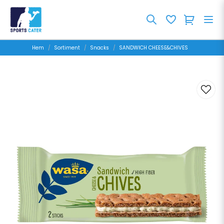
Hem
Sortiment
Snacks
SANDWICH CHEESE&CHIVES