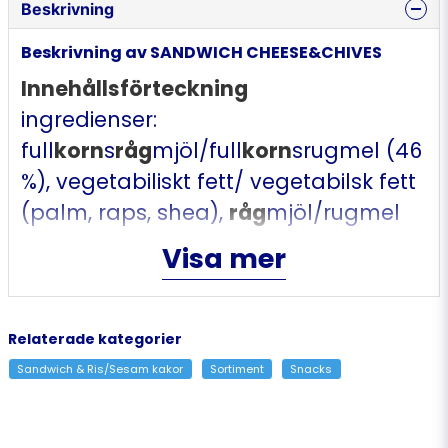
Beskrivning
Beskrivning av SANDWICH CHEESE&CHIVES
Innehållsförteckning
ingredienser:
full
korn
s
råg
mjöl/full
korn
srugmel (46
%), vegetabiliskt fett/ vegetabilsk fett
(palm, raps, shea),
råg
mjöl/rugmel
(17 %), processat ostpulver/
Visa mer
smelteostpulver (ost (7,4 %),
smältsalt/ emulgerende salt:
natriumfosfat),
Relaterade kategorier
vete
maltodextrin/maltodekstrin fra
Sandwich & Ris/Sesam kakor
Sortiment
Snacks
h
vete
, jäst/gjær,
skummjölkspulver
/skummet