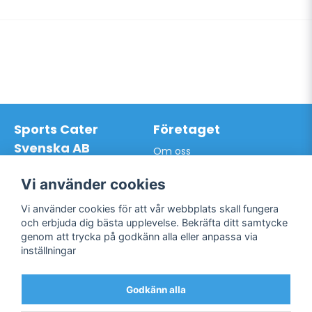
Sports Cater
Företaget
Svenska AB
Om oss
Hantverkarvägen 9A
Leveransdagar
145 63 Norsborg
Vår vision
Vi använder cookies
Org.nr: 559024-7762
Logga in
Mail:
info@sportscater.se
Vi använder cookies för att vår webbplats skall fungera
Registrera konto
och erbjuda dig bästa upplevelse. Bekräfta ditt samtycke
Glömt lösenord?
genom att trycka på godkänn alla eller anpassa via
Support
Sociala medier
inställningar
Allmänna villkor
Facebook
Hur du handlar hos oss
Godkänn alla
Twitter
Kontakta oss