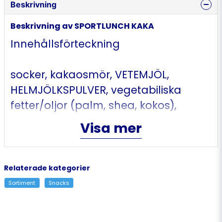
Beskrivning
Beskrivning av SPORTLUNCH KAKA
Innehållsförteckning
socker, kakaosmör, VETEMJÖL,
HELMJÖLKSPULVER, vegetabiliska
fetter/oljor (palm, shea, kokos),
kakaomassa, SKUMMJÖLKSPULVER,
Visa mer
VASSLEPULVER (MJÖLK), fettreducerat
kakaopulver, salt, emulgeringsmedel
(SOJALECITIN), aromer (bl.a. vanillin),
Relaterade kategorier
bakpulver (E500). Kan innehålla spår
Sortiment
Snacks
av HASSELNÖTTER.